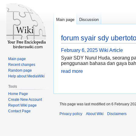
Main page
Discussion
forum syair sdy ubertoto
birderswiki.com
February 6, 2025
Wiki Article
Syair SDY Nurul Huda, seorang paka
Main page
penggunaan bahasa dan gaya baha
Recent changes
Random page
read more
Help about MediaWiki
Tools
Home Page
Create New Account
This page was last modified on 6 February 202
Report Wiki page
Contact Page
Privacy policy
About Wiki
Disclaimers